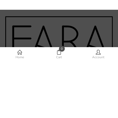
0
Home
Cart
Account
Phone-alt
Envelope
Instagram
Facebook-f
Youtube
©Fara Home Design 2020 - Todos los derechos reservados.
Desarrollado por
VERVEL agency