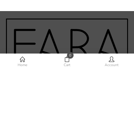
0
Home
Cart
Account
Phone-alt
Envelope
Instagram
Facebook-f
Youtube
©Fara Home Design 2020 - Todos los derechos reservados.
Desarrollado por
VERVEL agency