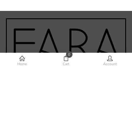
0
Home
Cart
Account
Phone-alt
Envelope
Instagram
Facebook-f
Youtube
©Fara Home Design 2020 - Todos los derechos reservados.
Desarrollado por
VERVEL agency