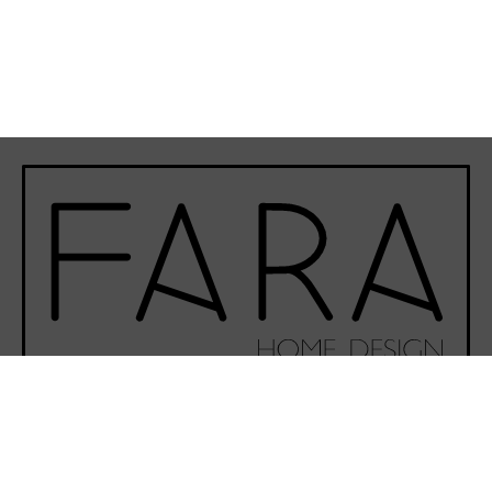
Phone-alt
Envelope
Instagram
Facebook-f
Youtube
©Fara Home Design 2020 - Todos los derechos reservados.
Desarrollado por
VERVEL agency